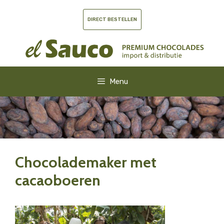
Ga
naar
DIRECT BESTELLEN
de
inhoud
Menu
Chocolademaker met
cacaoboeren