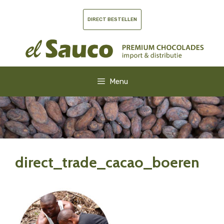
Ga
naar
DIRECT BESTELLEN
de
inhoud
Menu
direct_trade_cacao_boeren