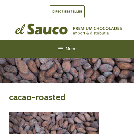
Ga
naar
DIRECT BESTELLEN
de
inhoud
Menu
cacao-roasted